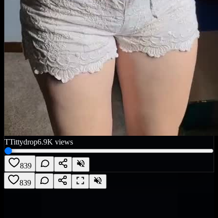
T
Tittydrop
6.9K
views
839
839