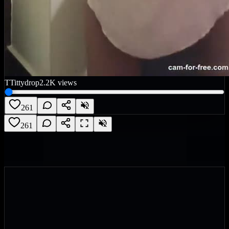
T
Tittydrop
2.2K
views
261
261