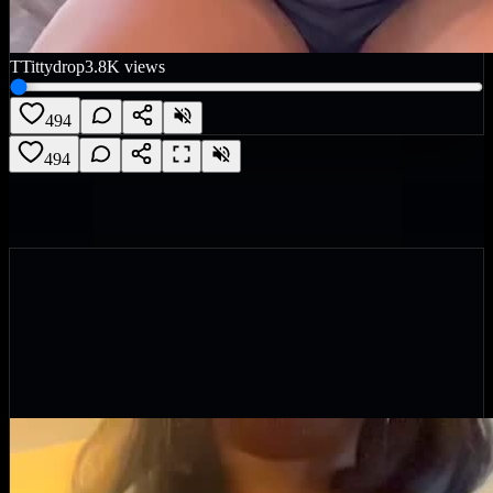
T
Tittydrop
3.8K
views
494
494