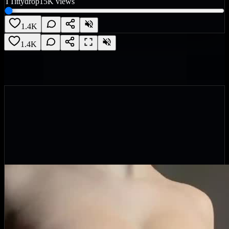
T
Tittydrop
15K
views
1.4K
1.4K