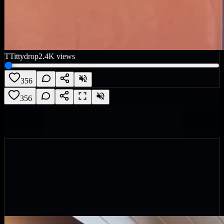
T
Tittydrop
2.4K
views
356
356