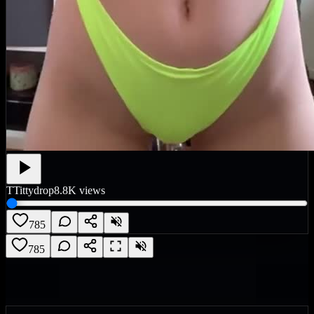
T
Tittydrop
8.8K
views
785
785